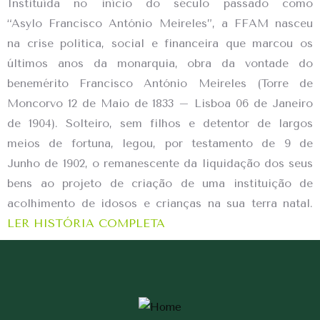
Instituída no início do século passado como
“
Asylo
Francisco António Meireles”, a FFAM nasceu
na crise politica, social e financeira que marcou os
últimos anos da monarquia, obra da vontade do
benemérito Francisco António Meireles (Torre de
Moncorvo 12 de Maio de 1833 – Lisboa 06 de Janeiro
de 1904). Solteiro, sem filhos e detentor de largos
meios de fortuna, legou, por testamento de 9 de
Junho de 1902, o
remanescente da liquidação dos seus
bens ao projeto de criação de uma instituição de
acolhimento de idosos e crianças na sua terra natal.
LER HISTÓRIA COMPLETA